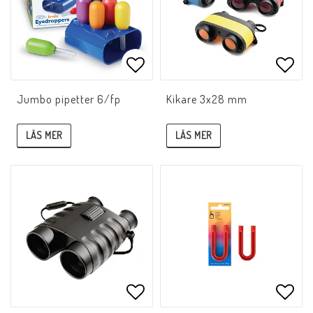
Lägg till i favoritlistan
Lägg 
Jumbo pipetter 6/fp
Kikare 3x28 mm
LÄS MER
LÄS MER