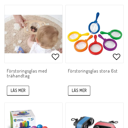
Lägg till i favoritlistan
Lägg 
Förstoringsglas med
Förstoringsglas stora 6st
trähandtag
LÄS MER
LÄS MER