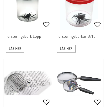
Lägg till i favoritlistan
Lägg 
Förstoringsburk Lupp
Förstoringsburkar 6/fp
LÄS MER
LÄS MER