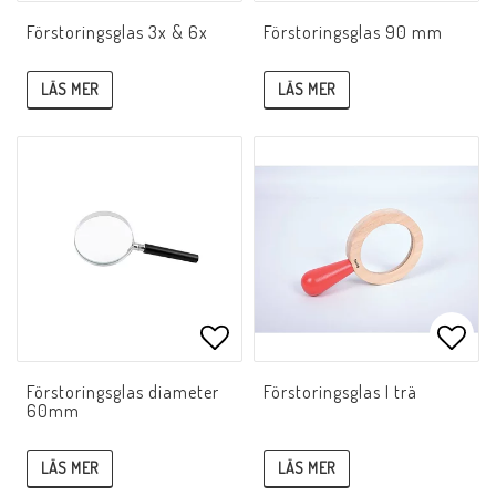
Lägg till i favoritlistan
Lägg 
Förstoringsglas 3x & 6x
Förstoringsglas 90 mm
LÄS MER
LÄS MER
Lägg till i favoritlistan
Lägg 
Förstoringsglas diameter
Förstoringsglas I trä
60mm
LÄS MER
LÄS MER