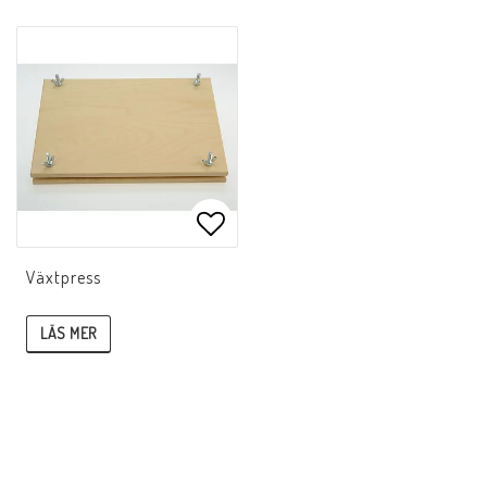
Lägg till i favoritlistan
Växtpress
LÄS MER