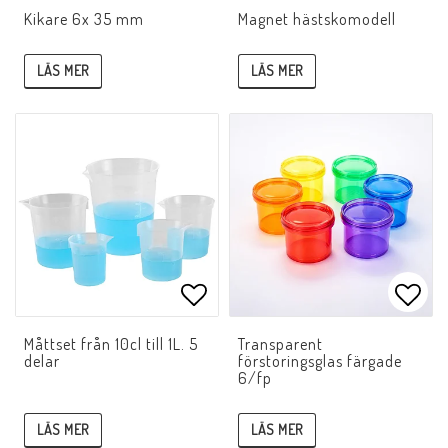
Lägg till i favoritlistan
Lägg 
Kikare 6x 35 mm
Magnet hästskomodell
LÄS MER
LÄS MER
Lägg till i favoritlistan
Lägg 
Måttset från 10cl till 1L. 5
Transparent
delar
förstoringsglas färgade
6/fp
LÄS MER
LÄS MER