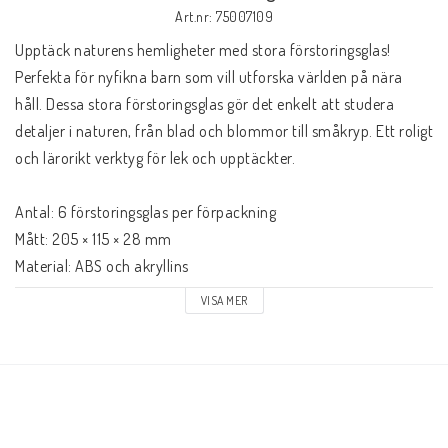
Art.nr: 75007109
Upptäck naturens hemligheter med stora förstoringsglas! 
Perfekta för nyfikna barn som vill utforska världen på nära 
håll. Dessa stora förstoringsglas gör det enkelt att studera 
detaljer i naturen, från blad och blommor till småkryp. Ett roligt 
och lärorikt verktyg för lek och upptäckter. 

Antal: 6 förstoringsglas per förpackning 

Mått: 205 × 115 × 28 mm 

Material: ABS och akryllins 

Rekommenderad ålder: från 3 år
VISA MER