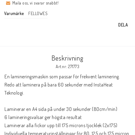
Maila oss, vi svarar snabbt!
Varumärke
FELLOWES
DELA
Beskrivning
Art.nr: 271773
En lamineringsmaskin som passar för frekvent laminering. 
Redo att laminera på bara 60 sekunder med InstaHeat 
Teknologi.

Laminerar en A4 sida på under 30 sekunder (80cm/min)

6 lamineringsvalsar ger högsta resultat

Laminerar alla fickor upp till 175 microns tjocklek (2x175)

Individuella temperaturinställningar för 80, 125 och 175 micron
