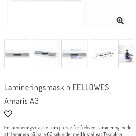
Lamineringsmaskin FELLOWES
Amaris A3
Lägg till i favoritlistan
En lamineringsmaskin som passar för frekvent laminering. Redo
att laminera på bara 60 sekunder med InstaHeat Teknologi.