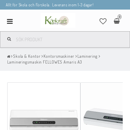
Allt för Skola och Förskola. Leverans inom 1-3 dagar!
0
Toggle
navigation
Skola & Kontor
Kontorsmaskiner
Laminering
Lamineringsmaskin FELLOWES Amaris A3