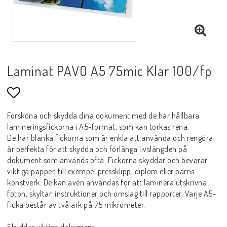
Laminat PAVO A5 75mic Klar 100/fp
Lägg till i favoritlistan
Försköna och skydda dina dokument med de här hållbara
lamineringsfickorna i A5-format, som kan torkas rena.
De här blanka fickorna som är enkla att använda och rengöra
är perfekta för att skydda och förlänga livslängden på
dokument som används ofta. Fickorna skyddar och bevarar
viktiga papper, till exempel pressklipp, diplom eller barns
konstverk. De kan även användas för att laminera utskrivna
foton, skyltar, instruktioner och omslag till rapporter. Varje A5-
ficka består av två ark på 75 mikrometer.