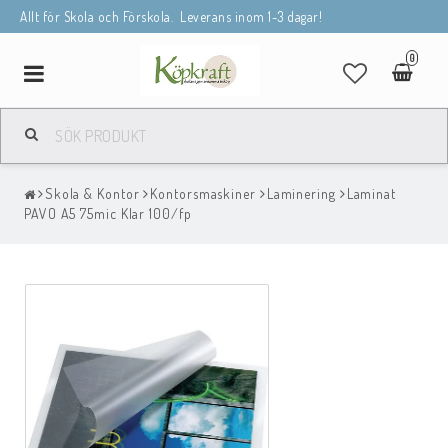
Allt för Skola och Förskola. Leverans inom 1-3 dagar!
0
Toggle
navigation
Skola & Kontor
Kontorsmaskiner
Laminering
Laminat
PAVO A5 75mic Klar 100/fp