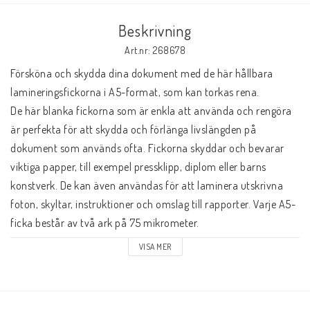
Beskrivning
Art.nr: 268678
Försköna och skydda dina dokument med de här hållbara 
lamineringsfickorna i A5-format, som kan torkas rena.

De här blanka fickorna som är enkla att använda och rengöra 
är perfekta för att skydda och förlänga livslängden på 
dokument som används ofta. Fickorna skyddar och bevarar 
viktiga papper, till exempel pressklipp, diplom eller barns 
konstverk. De kan även användas för att laminera utskrivna 
foton, skyltar, instruktioner och omslag till rapporter. Varje A5-
ficka består av två ark på 75 mikrometer.

VISA MER
Skyddar viktiga dokument

Lätt att använda

Blank finish
