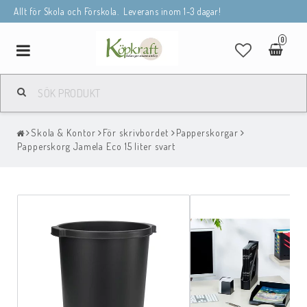
Allt för Skola och Förskola. Leverans inom 1-3 dagar!
0
Toggle
navigation
Skola & Kontor
För skrivbordet
Papperskorgar
Papperskorg Jamela Eco 15 liter svart