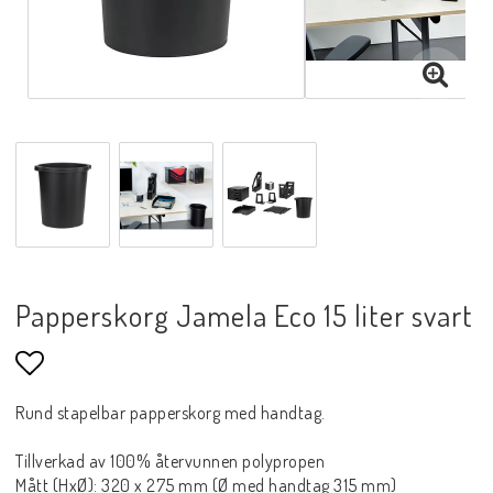
Papperskorg Jamela Eco 15 liter svart
Lägg till i favoritlistan
Rund stapelbar papperskorg med handtag.
Tillverkad av 100% återvunnen polypropen
Mått (HxØ): 320 x 275 mm (Ø med handtag 315 mm)