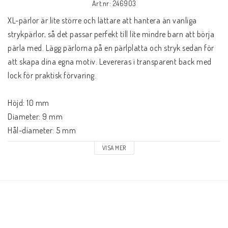
Art.nr: 246903
XL-pärlor är lite större och lättare att hantera än vanliga 
strykpärlor, så det passar perfekt till lite mindre barn att börja 
pärla med. Lägg pärlorna på en pärlplatta och stryk sedan för 
att skapa dina egna motiv. Levereras i transparent back med 
lock för praktisk förvaring.

Höjd: 10 mm

Diameter: 9 mm

Hål-diameter: 5 mm

Färger: Vit, gul, orange, röd, lila, rosa, blå, grön, brun, svart.

VISA MER
Antal: 5000

Tillverkat av: Bioplast gjort på sockerrör och är 100% 
återvinningsbara