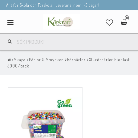
Allt för Skola och Förskola. Leverans inom 1-3 dagar!
0
Toggle
navigation
Skapa
Pärlor & Smycken
Rörpärlor
XL-rörpärlor bioplast
5000/back