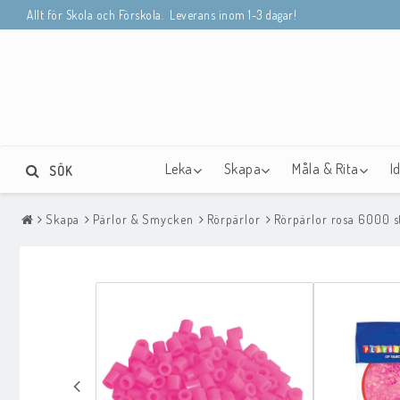
Allt för Skola och Förskola. Leverans inom 1-3 dagar!
Leka
Skapa
Måla & Rita
I
SÖK
Skapa
Pärlor & Smycken
Rörpärlor
Rörpärlor rosa 6000 s