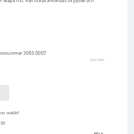
er skapa fritt. Kan också användas till pyssel och
icensnummer 3095 0007
Läs mer...
P
arar snabbt!
BOX