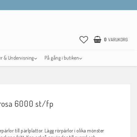
0
VARUKORG
r & Undervisning
På gång i butiken
DIN VARUKORG ÄR TOM
 rosa 6000 st/fp
avoritlistan
ärlor till pärlplattor. Lägg rörpärlor i olika mönster