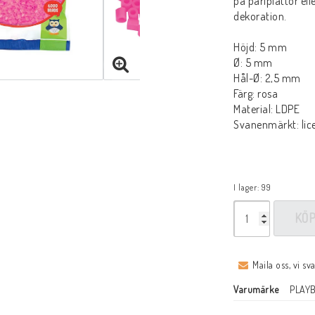
på pärlplattor ell
dekoration.
Höjd: 5 mm
Ø: 5 mm
Hål-Ø: 2,5 mm
Färg: rosa
Material: LDPE
Svanenmärkt: l
I lager: 99
KÖ
Maila oss, vi sv
Varumärke
PLAY