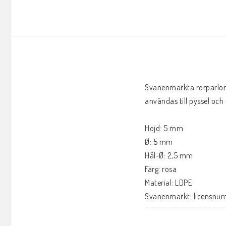
Svanenmärkta rörpärlor ti
användas till pyssel och 
Höjd: 5 mm

Ø: 5 mm

Hål-Ø: 2,5 mm

Färg: rosa 

Material: LDPE

Svanenmärkt: licensn