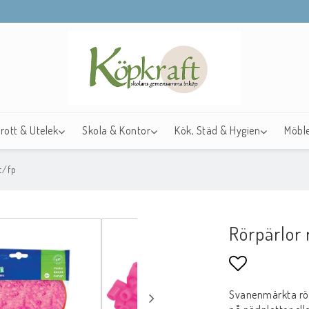
drott & Utelek
Skola & Kontor
Kök, Städ & Hygien
Möble
t/fp
Rörpärlor
Lägg till i f
Svanenmärkta rörp