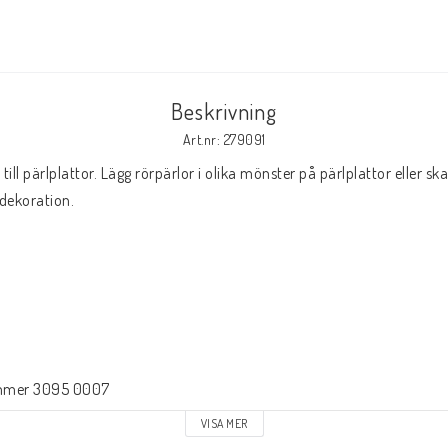
Beskrivning
Art.nr: 279091
ll pärlplattor. Lägg rörpärlor i olika mönster på pärlplattor eller ska
dekoration.

ummer 3095 0007
VISA MER