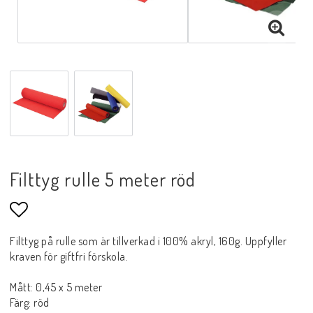
Filttyg rulle 5 meter röd
Lägg till i favoritlistan
Filttyg på rulle som är tillverkad i 100% akryl, 160g. Uppfyller
kraven för giftfri förskola.
Mått: 0,45 x 5 meter
Färg: röd