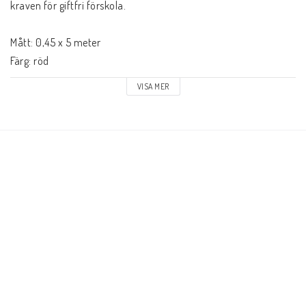
kraven för giftfri förskola.

Mått: 0,45 x 5 meter

Färg: röd
VISA MER