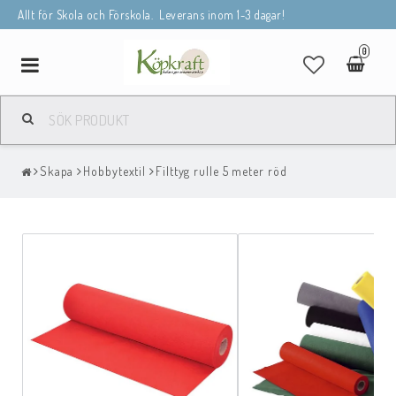
Allt för Skola och Förskola. Leverans inom 1-3 dagar!
0
Toggle
navigation
Skapa
Hobbytextil
Filttyg rulle 5 meter röd