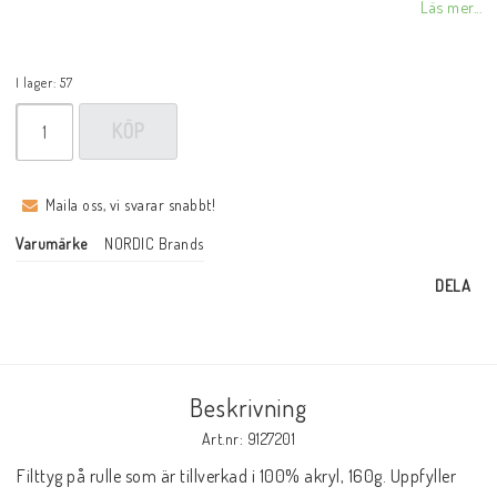
Läs mer...
I lager: 57
KÖP
Maila oss, vi svarar snabbt!
Varumärke
NORDIC Brands
DELA
Beskrivning
Art.nr: 9127201
Filttyg på rulle som är tillverkad i 100% akryl, 160g. Uppfyller 