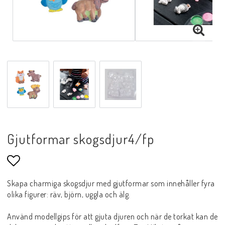
Gjutformar skogsdjur4/fp
Lägg till i favoritlistan
Skapa charmiga skogsdjur med gjutformar som innehåller fyra
olika figurer: räv, björn, uggla och älg.
Använd modellgips för att gjuta djuren och när de torkat kan de