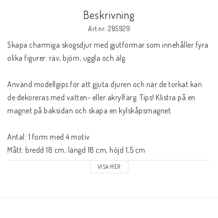
Beskrivning
Art.nr: 285929
Skapa charmiga skogsdjur med gjutformar som innehåller fyra 
olika figurer: räv, björn, uggla och älg.

Använd modellgips för att gjuta djuren och när de torkat kan 
de dekoreras med vatten- eller akrylfärg. Tips! Klistra på en 
magnet på baksidan och skapa en kylskåpsmagnet. 

Antal: 1 form med 4 motiv

Mått: bredd 18 cm, längd 18 cm, höjd 1,5 cm

Material: PET

VISA MER
Uppfyller Upphandlingsmyndighetens krav för Giftfri Förskola