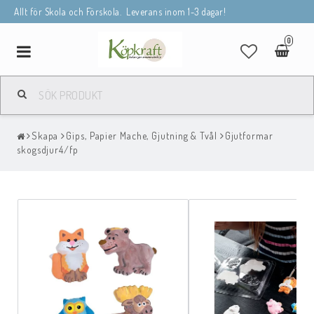
Allt för Skola och Förskola. Leverans inom 1-3 dagar!
0
Toggle
navigation
Skapa
Gips, Papier Mache, Gjutning & Tvål
Gjutformar
skogsdjur4/fp