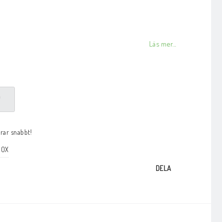
Läs mer...
P
arar snabbt!
BOX
DELA