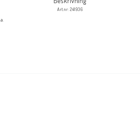
Beskrivning
Art.nr: 241936
a.
