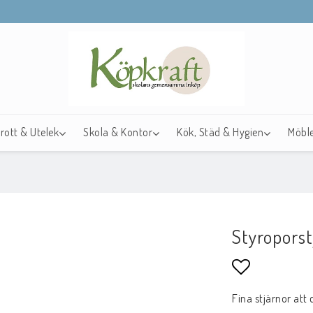
drott & Utelek
Skola & Kontor
Kök, Städ & Hygien
Möble
Styropors
Lägg till i f
Fina stjärnor att 