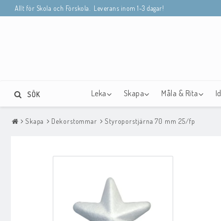
Allt för Skola och Förskola. Leverans inom 1-3 dagar!
Leka
Skapa
Måla & Rita
I
SÖK
Skapa
Dekorstommar
Styroporstjärna 70 mm 25/fp