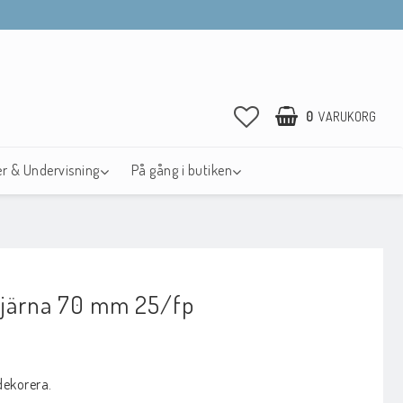
0
VARUKORG
r & Undervisning
På gång i butiken
tjärna 70 mm 25/fp
avoritlistan
dekorera.