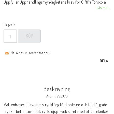
Uppfyller Upphandlingsmyndighetens krav för Giftfri Förskola
Läs mer...
I lager: 7
KÖP
Maila oss, vi svarar snabbt!
DELA
Beskrivning
Art.nr: 292376
Vattenbaserad kvalitetstryckfärg för linoleum och flerfärgade 
tryckarbeten som boktryck, djuptryck samt med olika tekniker 