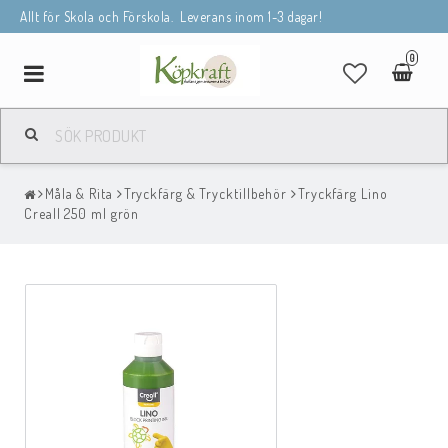
Allt för Skola och Förskola. Leverans inom 1-3 dagar!
0
Toggle
navigation
Måla & Rita
Tryckfärg & Trycktillbehör
Tryckfärg Lino
Creall 250 ml grön