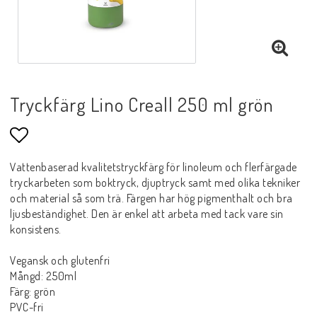
Tryckfärg Lino Creall 250 ml grön
Lägg till i favoritlistan
Vattenbaserad kvalitetstryckfärg för linoleum och flerfärgade
tryckarbeten som boktryck, djuptryck samt med olika tekniker
och material så som trä. Färgen har hög pigmenthalt och bra
ljusbeständighet. Den är enkel att arbeta med tack vare sin
konsistens.
Vegansk och glutenfri
Mångd: 250ml
Färg: grön
PVC-fri