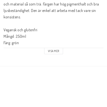
och material så som trä. Färgen har hög pigmenthalt och bra 
ljusbeständighet. Den är enkel att arbeta med tack vare sin 
konsistens.

Vegansk och glutenfri

Mångd: 250ml

Färg: grön

PVC-fri

VISA MER
Uppfyller Upphandlingsmyndighetens krav för Giftfri Förskola