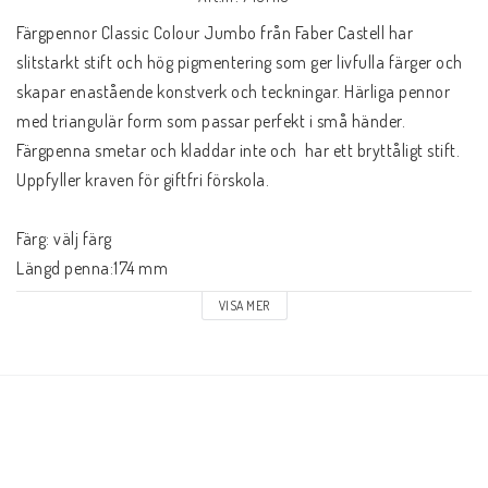
Färgpennor Classic Colour Jumbo från Faber Castell har 
slitstarkt stift och hög pigmentering som ger livfulla färger och 
skapar enastående konstverk och teckningar. Härliga pennor 
med triangulär form som passar perfekt i små händer. 
Färgpenna smetar och kladdar inte och  har ett bryttåligt stift. 
Uppfyller kraven för giftfri förskola. 

Färg: välj färg

Längd penna:174 mm

Diameter pennkropp: 10 mm

VISA MER
Diameter färgminan: 6 mm

Färg: svart