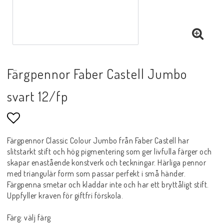
Färgpennor Faber Castell Jumbo
svart 12/fp
Lägg till i favoritlistan
Färgpennor Classic Colour Jumbo från Faber Castell har
slitstarkt stift och hög pigmentering som ger livfulla färger och
skapar enastående konstverk och teckningar. Härliga pennor
med triangulär form som passar perfekt i små händer.
Färgpenna smetar och kladdar inte och har ett bryttåligt stift.
Uppfyller kraven för giftfri förskola.
Färg: välj färg