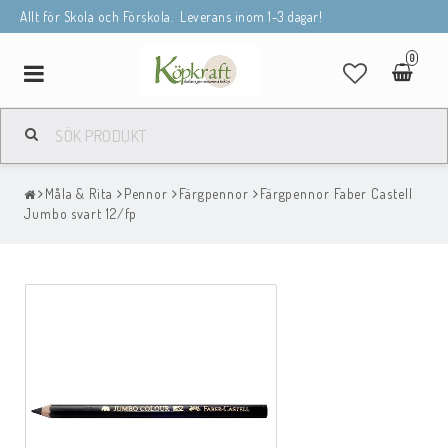
Allt för Skola och Förskola. Leverans inom 1-3 dagar!
0
Toggle
navigation
Måla & Rita
Pennor
Färgpennor
Färgpennor Faber Castell
Jumbo svart 12/fp