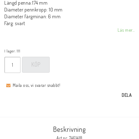
Längd penna:174 mm
Diameter pennkropp: 10 mm
Diameter färgminan: 6 mm
Färg: svart
Läs mer...
I lager: 111
KÖP
Maila oss, vi svarar snabbt!
DELA
Beskrivning
Art.nr: 7461418