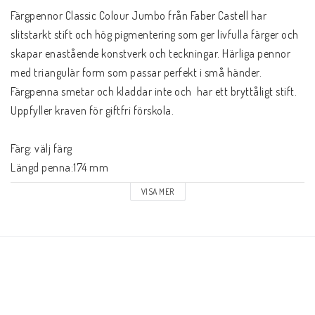
Färgpennor Classic Colour Jumbo från Faber Castell har 
slitstarkt stift och hög pigmentering som ger livfulla färger och 
skapar enastående konstverk och teckningar. Härliga pennor 
med triangulär form som passar perfekt i små händer. 
Färgpenna smetar och kladdar inte och  har ett bryttåligt stift. 
Uppfyller kraven för giftfri förskola. 

Färg: välj färg

Längd penna:174 mm

Diameter pennkropp: 10 mm

VISA MER
Diameter färgminan: 6 mm

Färg: ljusblå