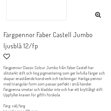
Färgpennor Faber Castell Jumbo
ljusblå 12/fp
Lägg till i favoritlistan
Färgpennor Classic Colour Jumbo från Faber Castell har
slitstarkt stift och hög pigmentering som ger livfulla färger och
skapar enastående konstverk och teckningar. Härliga pennor
med triangulär form som passar perfekt i små händer.
Färgpenna smetar och kladdar inte och har ett bryttåligt stift.
Uppfyller kraven för giftfri förskola.
Färg: välj färg