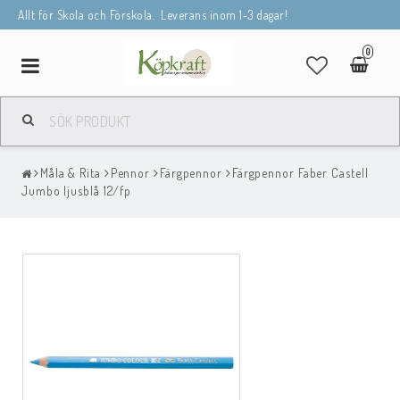
Allt för Skola och Förskola. Leverans inom 1-3 dagar!
0
Toggle
navigation
Måla & Rita
Pennor
Färgpennor
Färgpennor Faber Castell
Jumbo ljusblå 12/fp