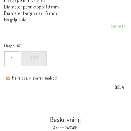
Längd penna:174 mm
Diameter pennkropp: 10 mm
Diameter färgminan: 6 mm
Färg: ljusblå
Läs mer...
I lager: 167
KÖP
Maila oss, vi svarar snabbt!
DELA
Beskrivning
Art.nr: 7461416