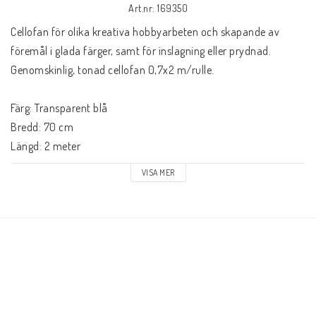
Art.nr: 169350
Cellofan för olika kreativa hobbyarbeten och skapande av 
föremål i glada färger, samt för inslagning eller prydnad. 
Genomskinlig, tonad cellofan 0,7x2 m/rulle.

Färg: Transparent blå

Bredd: 70 cm

Längd: 2 meter
VISA MER