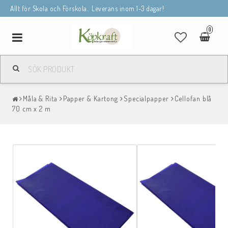
Allt för Skola och Förskola. Leverans inom 1-3 dagar!
0
Toggle
navigation
Måla & Rita
Papper & Kartong
Specialpapper
Cellofan blå
70 cm x 2 m