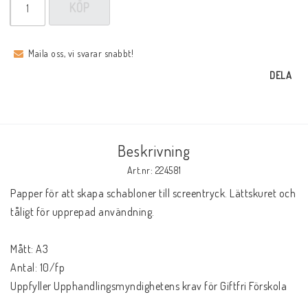
KÖP
Maila oss, vi svarar snabbt!
DELA
Beskrivning
Art.nr: 224581
Papper för att skapa schabloner till screentryck. Lättskuret och 
tåligt för upprepad användning.

Mått: A3

Antal: 10/fp

Uppfyller Upphandlingsmyndighetens krav för Giftfri Förskola