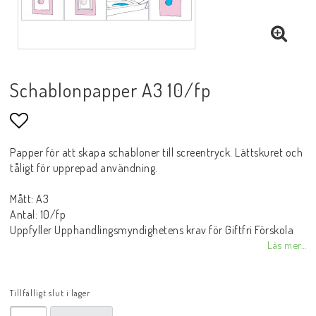
Schablonpapper A3 10/fp
Lägg till i favoritlistan
Papper för att skapa schabloner till screentryck. Lättskuret och
tåligt för upprepad användning.
Mått: A3
Antal: 10/fp
Uppfyller Upphandlingsmyndighetens krav för Giftfri Förskola
Läs mer...
Tillfälligt slut i lager