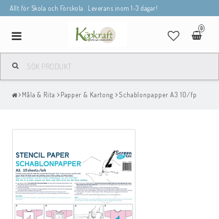
Allt för Skola och Förskola. Leverans inom 1-3 dagar!
0
Toggle
navigation
Måla & Rita
Papper & Kartong
Schablonpapper A3 10/fp