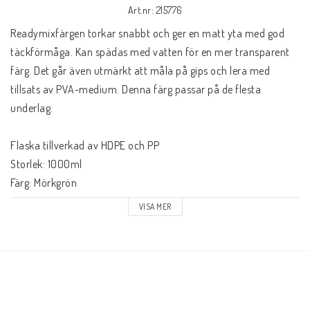
Art.nr: 215776
Readymixfärgen torkar snabbt och ger en matt yta med god 
täckförmåga. Kan spädas med vatten för en mer transparent 
färg. Det går även utmärkt att måla på gips och lera med 
tillsats av PVA-medium. Denna färg passar på de flesta 
underlag.

Flaska tillverkad av HDPE och PP

Storlek: 1000ml

Färg: Mörkgrön

Fungerar utomhus, blanda gärna med ett  ART/PVA Medium för 
VISA MER
ökad hållbarhet

Fri från mjölkprotein

Ålder: Från 3 år