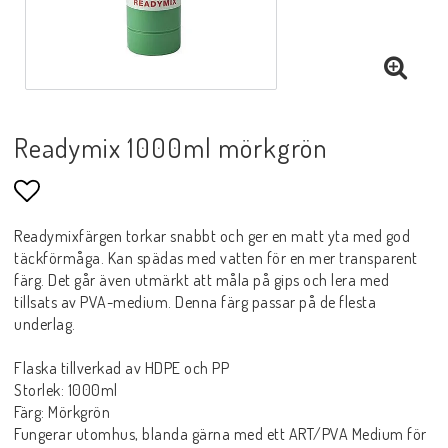
Readymix 1000ml mörkgrön
Lägg till i favoritlistan
Readymixfärgen torkar snabbt och ger en matt yta med god
täckförmåga. Kan spädas med vatten för en mer transparent
färg. Det går även utmärkt att måla på gips och lera med
tillsats av PVA-medium. Denna färg passar på de flesta
underlag.
Flaska tillverkad av HDPE och PP
Storlek: 1000ml
Färg: Mörkgrön
Fungerar utomhus, blanda gärna med ett ART/PVA Medium för