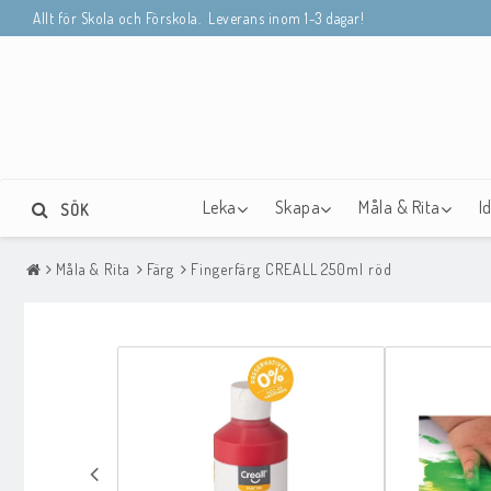
Allt för Skola och Förskola. Leverans inom 1-3 dagar!
Leka
Skapa
Måla & Rita
I
SÖK
Måla & Rita
Färg
Fingerfärg CREALL 250ml röd