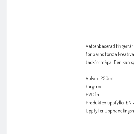
Vattenbaserad fingerfärg
för barns första kreativa
täckförmåga. Den kan spä
Volym: 250ml

Färg: röd

PVC fri

Produkten uppfyller EN 71
Uppfyller Upphandlingsmy