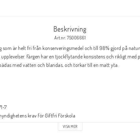
Beskrivning
Art.nr: 75006661
 som är helt fri från konserveringsmedel och till 98% gjord på naturl
 upplevelser. Färgen har en tjockflytande konsistens och rikligt med pi
das med vatten och blandas, och torkar till en matt yta.

-7 

ndighetens krav för Giftfri Förskola
VISA MER