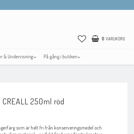
0
VARUKORG
r & Undervisning
På gång i butiken
DIN VARUKORG ÄR TOM
g CREALL 250ml röd
avoritlistan
gerfärg som är helt fri från konserveringsmedel och