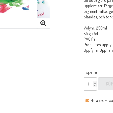
till 98% gjord på 
upplevelser. Färg
pigment, vilket 
blandas, och torka
Volym: 250ml
Färg: röd
PVC fri
Produkten uppfyll
Uppfyller Upphand
I lager: 29
KÖ
Maila oss, vi sv