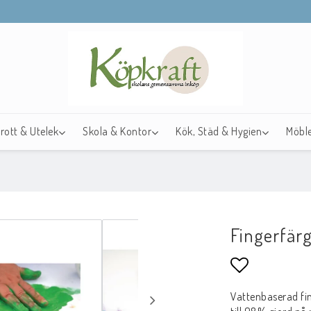
drott & Utelek
Skola & Kontor
Kök, Städ & Hygien
Möble
Fingerfär
Lägg till i f
Vattenbaserad fin