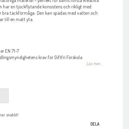
naturliga material – perfekt för barns första kreativa
en har en tjockflytande konsistens och rikligt med
ger bra täckförmåga. Den kan spädas med vatten och
r till en matt yta.
er EN 71-7
lingsmyndighetens krav för Giftfri Förskola
Läs mer...
P
arar snabbt!
DELA