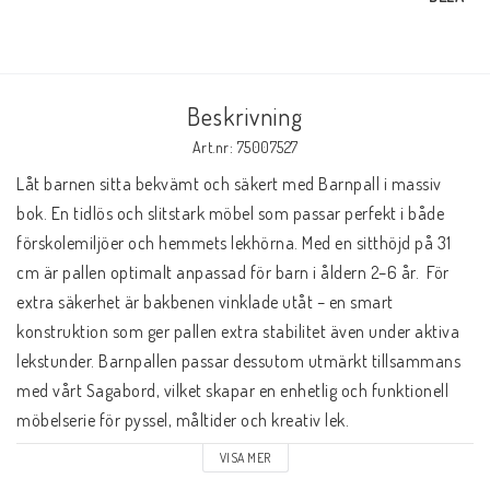
Beskrivning
Art.nr: 75007527
Låt barnen sitta bekvämt och säkert med Barnpall i massiv 
bok. En tidlös och slitstark möbel som passar perfekt i både 
förskolemiljöer och hemmets lekhörna. Med en sitthöjd på 31 
cm är pallen optimalt anpassad för barn i åldern 2–6 år.  För 
extra säkerhet är bakbenen vinklade utåt – en smart 
konstruktion som ger pallen extra stabilitet även under aktiva 
lekstunder. Barnpallen passar dessutom utmärkt tillsammans 
med vårt Sagabord, vilket skapar en enhetlig och funktionell 
möbelserie för pyssel, måltider och kreativ lek. 

VISA MER
Sitthöjd 31cm Mått: 27 x 32 x 46 cm 
