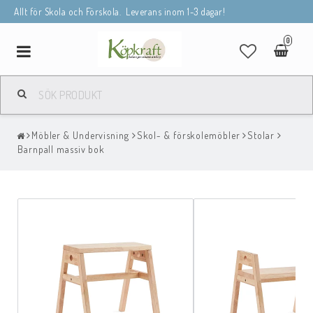
Allt för Skola och Förskola. Leverans inom 1-3 dagar!
0
Toggle
navigation
Möbler & Undervisning
Skol- & förskolemöbler
Stolar
Barnpall massiv bok