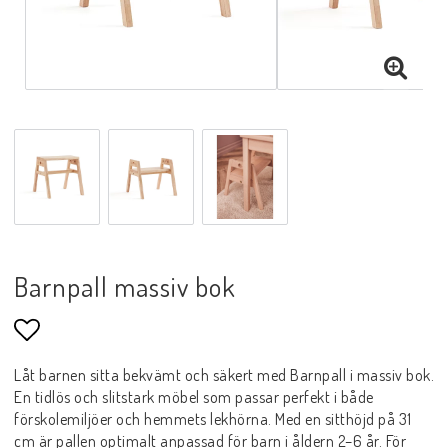
Barnpall massiv bok
Lägg till i favoritlistan
Låt barnen sitta bekvämt och säkert med Barnpall i massiv bok.
En tidlös och slitstark möbel som passar perfekt i både
förskolemiljöer och hemmets lekhörna. Med en sitthöjd på 31
cm är pallen optimalt anpassad för barn i åldern 2–6 år. För