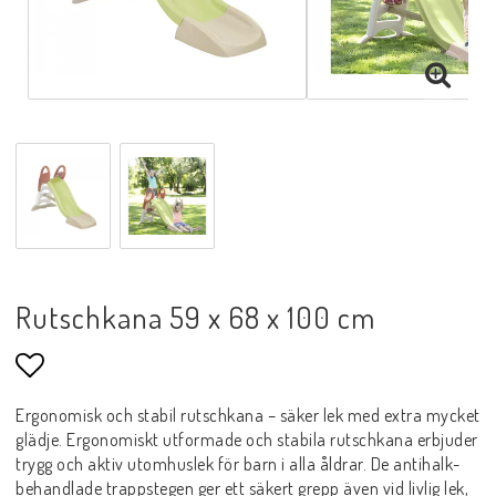
Rutschkana 59 x 68 x 100 cm
Lägg till i favoritlistan
Ergonomisk och stabil rutschkana – säker lek med extra mycket
glädje. Ergonomiskt utformade och stabila rutschkana erbjuder
trygg och aktiv utomhuslek för barn i alla åldrar. De antihalk-
behandlade trappstegen ger ett säkert grepp även vid livlig lek,