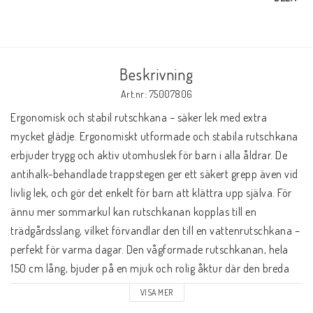
Beskrivning
Art.nr: 75007806
Ergonomisk och stabil rutschkana – säker lek med extra 
mycket glädje. Ergonomiskt utformade och stabila rutschkana 
erbjuder trygg och aktiv utomhuslek för barn i alla åldrar. De 
antihalk-behandlade trappstegen ger ett säkert grepp även vid 
livlig lek, och gör det enkelt för barn att klättra upp själva. För 
ännu mer sommarkul kan rutschkanan kopplas till en 
trädgårdsslang, vilket förvandlar den till en vattenrutschkana – 
perfekt för varma dagar. Den vågformade rutschkanan, hela 
150 cm lång, bjuder på en mjuk och rolig åktur där den breda 
rutschytan hjälper till att säkerställa mjuka och säkra 
VISA MER
landningar. 
