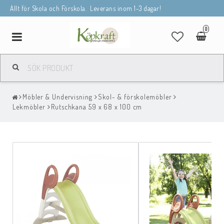
Allt för Skola och Förskola. Leverans inom 1-3 dagar!
0
Toggle
navigation
Möbler & Undervisning
Skol- & förskolemöbler
Lekmöbler
Rutschkana 59 x 68 x 100 cm