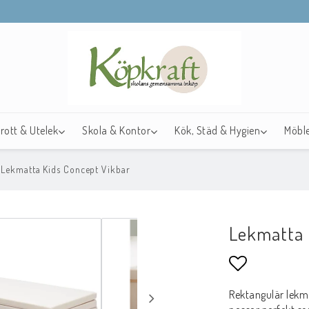
drott & Utelek
Skola & Kontor
Kök, Städ & Hygien
Möble
Lekmatta Kids Concept Vikbar
Lekmatta 
Lägg till i f
Rektangulär lekma