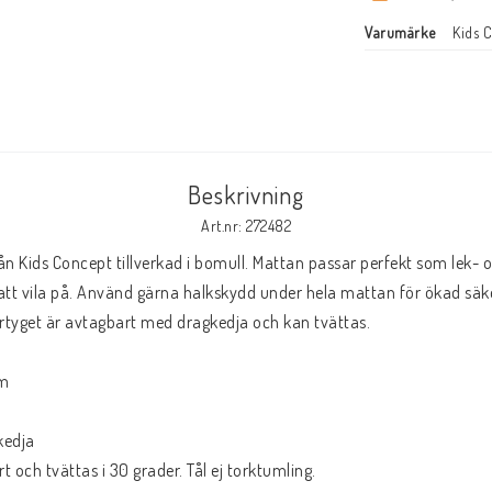
Varumärke
Kids 
Beskrivning
Art.nr: 272482
n Kids Concept tillverkad i bomull. Mattan passar perfekt som lek- 
att vila på. Använd gärna halkskydd under hela mattan för ökad säk
rtyget är avtagbart med dragkedja och kan tvättas.

m

edja

t och tvättas i 30 grader. Tål ej torktumling.
