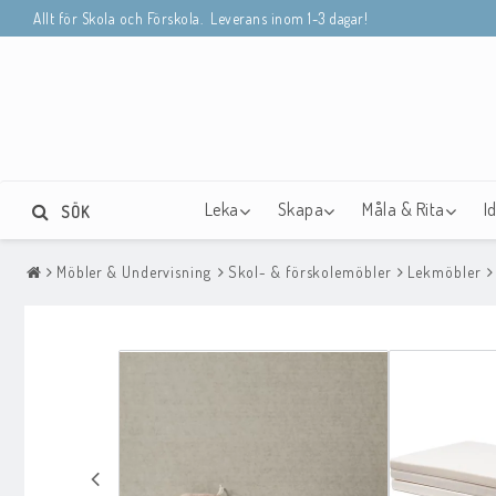
Allt för Skola och Förskola. Leverans inom 1-3 dagar!
Leka
Skapa
Måla & Rita
I
SÖK
Möbler & Undervisning
Skol- & förskolemöbler
Lekmöbler