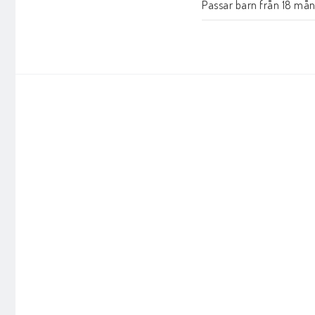
Passar barn från 18 mån
Mått: 105 x 75 x 4 cm / I
Färg: naturvit