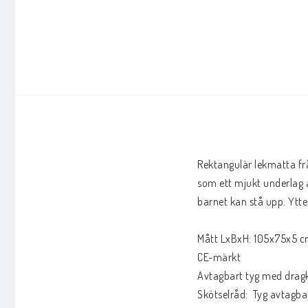
Rektangulär lekmatta frå
som ett mjukt underlag 
barnet kan stå upp. Ytte
Mått LxBxH: 105x75x5 c
CE-märkt

Avtagbart tyg med dragk
Skötselråd:  Tyg avtagbar