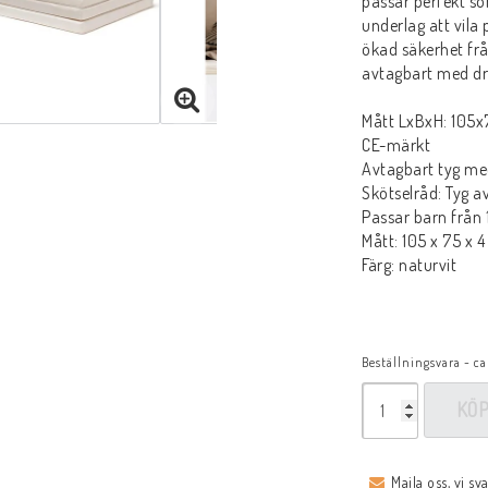
passar perfekt s
underlag att vila
ökad säkerhet frå
avtagbart med dr
Mått LxBxH: 105
CE-märkt
Avtagbart tyg me
Skötselråd: Tyg av
Passar barn från
Mått: 105 x 75 x 4
Färg: naturvit
Beställningsvara - ca
KÖ
Maila oss, vi sv