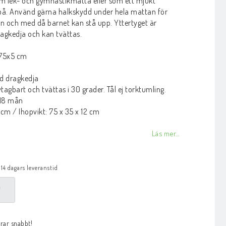
om lek- och gymnastikmatta eller som ett mjukt
 på. Använd gärna halkskydd under hela mattan för
n och med då barnet kan stå upp. Yttertyget är
agkedja och kan tvättas.
x75x5 cm
d dragkedja
tagbart och tvättas i 30 grader. Tål ej torktumling.
 18 mån
 cm / Ihopvikt: 75 x 35 x 12 cm
Läs mer...
 14 dagars leveranstid
P
arar snabbt!