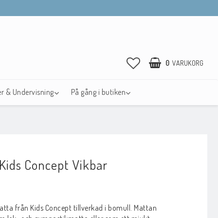
0
VARUKORG
r & Undervisning
På gång i butiken
Kids Concept Vikbar
avoritlistan
tta från Kids Concept tillverkad i bomull. Mattan