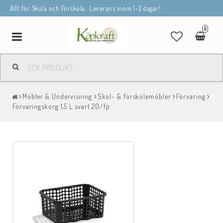
Allt för Skola och Förskola. Leverans inom 1-3 dagar!
0
Toggle
navigation
Möbler & Undervisning
Skol- & förskolemöbler
Förvaring
Förvaringskorg 1,5 L svart 20/fp