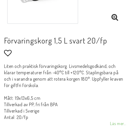
Förvaringskorg 1,5 L svart 20/fp
Lägg till i favoritlistan
Liten och praktisk förvaringskorg. Livsmedelsgodkänd, och
klarar temperaturer från -40°C till +120°C. Staplingsbara på
och i varandra genom att rotera korgen 180°. Uppfyller kraven
för giftfri förskola.
Mått: 19x13x6,5 cm
Tillverkad av PP, fri från BPA
Tillverkad i Sverige
Antal: 20/fp
Läs mer...