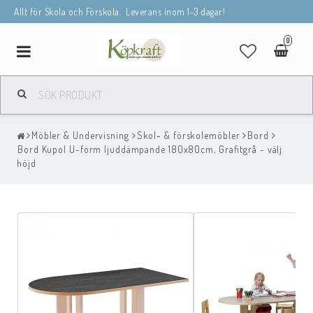
Allt för Skola och Förskola. Leverans inom 1-3 dagar!
0
Toggle
navigation
Möbler & Undervisning
Skol- & förskolemöbler
Bord
Bord Kupol U-form ljuddämpande 180x80cm, Grafitgrå - välj
höjd