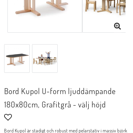
Bord Kupol U-form ljuddämpande
180x80cm, Grafitgrå - välj höjd
Lägg till i favoritlistan
Bord Kupol är stadigt och robust med pelarstativ i massiv björk