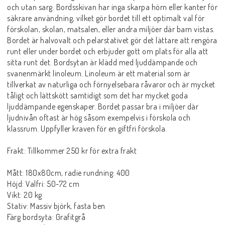
och utan sarg. Bordsskivan har inga skarpa hörn eller kanter för
säkrare användning, vilket gör bordet till ett optimalt val för
förskolan, skolan, matsalen, eller andra miljöer där barn vistas.
Bordet är halvovalt och pelarstativet gör det lättare att rengöra
runt eller under bordet och erbjuder gott om plats för alla att
sitta runt det. Bordsytan är klädd med ljuddämpande och
svanenmärkt linoleum. Linoleum är ett material som är
tillverkat av naturliga och förnyelsebara råvaror och är mycket
tåligt och lättskött samtidigt som det har mycket goda
ljuddämpande egenskaper. Bordet passar bra i miljöer där
ljudnivån oftast är hög såsom exempelvis i förskola och
klassrum. Uppfyller kraven för en giftfri förskola.
Frakt: Tillkommer 250 kr för extra frakt
Mått: 180x80cm, radie rundning: 400
Höjd: Valfri: 50-72 cm
Vikt: 20 kg
Stativ: Massiv björk, fasta ben
Färg bordsyta: Grafitgrå