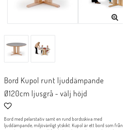
Bord Kupol runt ljuddämpande
Ø120cm ljusgrå - välj höjd
Lägg till i favoritlistan
Bord med pelarstativ samt en rund bordsskiva med
ljuddämpande, miljövänligt ytskikt. Kupol är ett bord som från