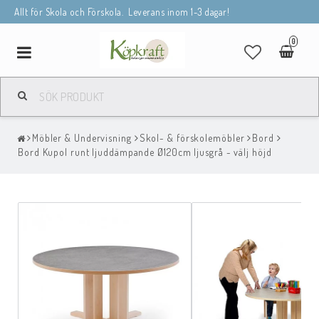
Allt för Skola och Förskola. Leverans inom 1-3 dagar!
0
Toggle
navigation
Möbler & Undervisning
Skol- & förskolemöbler
Bord
Bord Kupol runt ljuddämpande Ø120cm ljusgrå - välj höjd