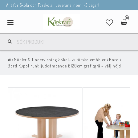
Allt för Skola och Förskola. Leverans inom 1-3 dagar!
0
Toggle
navigation
Möbler & Undervisning
Skol- & förskolemöbler
Bord
Bord Kupol runt ljuddämpande Ø120cm grafitgrå - välj höjd