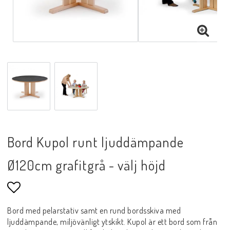
Bord Kupol runt ljuddämpande
Ø120cm grafitgrå - välj höjd
Lägg till i favoritlistan
Bord med pelarstativ samt en rund bordsskiva med
ljuddämpande, miljövänligt ytskikt. Kupol är ett bord som från