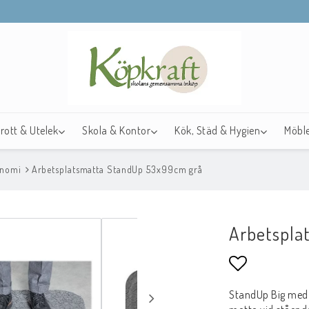
drott & Utelek
Skola & Kontor
Kök, Städ & Hygien
Möble
onomi
Arbetsplatsmatta StandUp 53x99cm grå
Arbetspla
Lägg till i f
StandUp Big med 