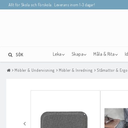
Allt för Skola och Förskola. Leverans inom 1-3 dagar!
Leka
Skapa
Måla & Rita
I
SÖK
Möbler & Undervisning
Möbler & Inredning
Ståmattor & Erg