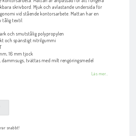
e kontorsarbeta. Mattan är anpassad för att fungera
kbara skrivbord. Mjuk och avlastande undersida för
rgonomi vid stående kontorsarbete. Mattan har en
tålig textil.
tark och smutstålig polypropylen
kt och spänstigt nitrilgummi
ET
 mm, 16 mm tjock
v, dammsugs, tvättas med milt rengöringsmedel
Läs mer...
P
arar snabbt!