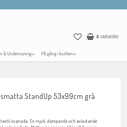
0
VARUKORG
r & Undervisning
På gång i butiken
tsmatta StandUp 53x99cm grå
avoritlistan
textil ovansida. En mjuk, dämpande och avlastande