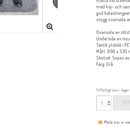
matta vid ståend
med höj- och sän
god belastningse
snygg ovansida av 
Ovansida av slits
Undersida av mju
Textilt ytskikt i P
Mått: 990 x 530
Skötsel: Sopas a
Färg: Grå
Tillfälligt slut i lager
KÖ
Maila oss, vi sv