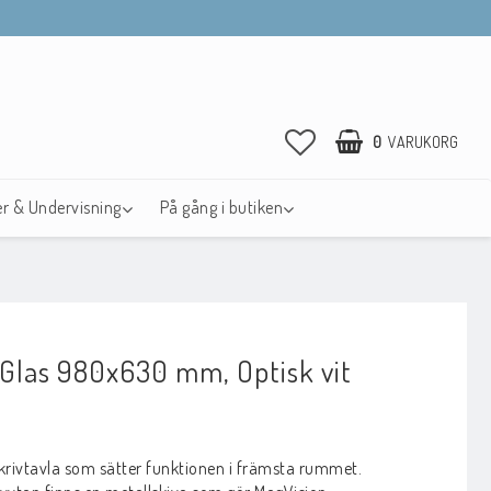
0
VARUKORG
r & Undervisning
På gång i butiken
 Glas 980x630 mm, Optisk vit
avoritlistan
krivtavla som sätter funktionen i främsta rummet.