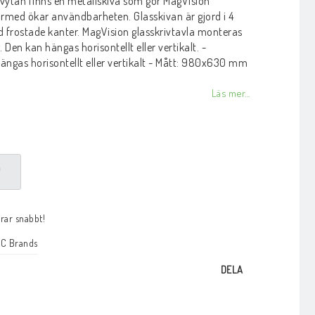
vytan finns en metallskiva som gör MagVision
rmed ökar användbarheten. Glasskivan är gjord i 4
 frostade kanter. MagVision glasskrivtavla monteras
Den kan hängas horisontellt eller vertikalt. -
ängas horisontellt eller vertikalt - Mått: 980x630 mm
Läs mer...
P
arar snabbt!
C Brands
DELA