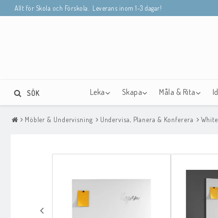
Allt för Skola och Förskola. Leverans inom 1-3 dagar!
Leka
Skapa
Måla & Rita
I
SÖK
Möbler & Undervisning
Undervisa, Planera & Konferera
White