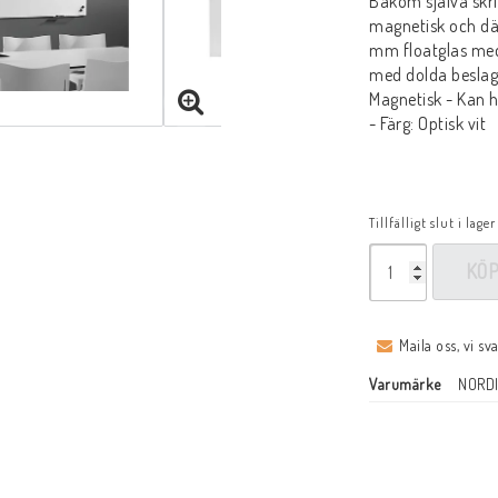
Bakom själva skri
magnetisk och dä
mm floatglas med
med dolda beslag. 
Magnetisk - Kan h
- Färg: Optisk vit
Tillfälligt slut i lager
KÖ
Maila oss, vi sv
Varumärke
NORDI