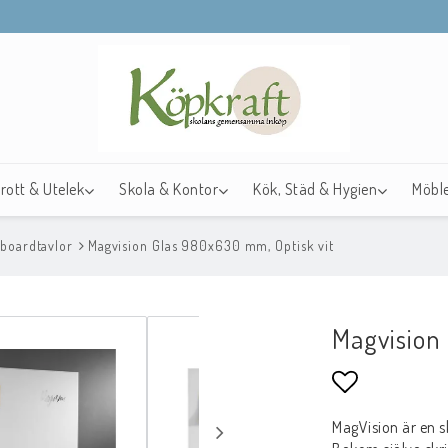
drott & Utelek
Skola & Kontor
Kök, Städ & Hygien
Möble
boardtavlor
Magvision Glas 980x630 mm, Optisk vit
Magvision
Lägg till i f
MagVision är en s