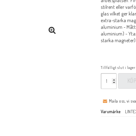
arbetsplatsen. Fi
stilrent eller varf
glas vilket ger k
extra-starka magn
aluminium - Mått
aluminium) - Yta:
starka magneter) 
Tillfälligt slut i lager
KÖ
Maila oss, vi sv
Varumärke
LINTE