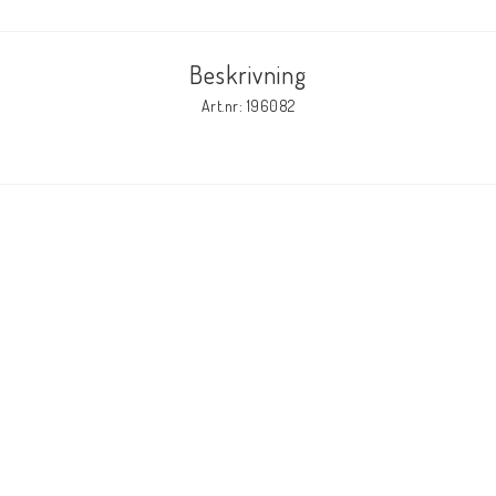
Beskrivning
Art.nr: 196082