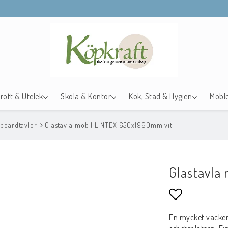
drott & Utelek
Skola & Kontor
Kök, Städ & Hygien
Möble
boardtavlor
Glastavla mobil LINTEX 650x1960mm vit
Glastavla
Lägg till i f
En mycket vacker 