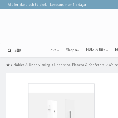
Allt för Skola och Förskola. Leverans inom 1-3 dagar!
Leka
Skapa
Måla & Rita
I
SÖK
Möbler & Undervisning
Undervisa, Planera & Konferera
White