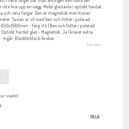
nns i flera färger där man antingen kan hålla det
ör inte liva upp en vägg. Mobil glastavla i optiskt härdat
lara och rena färger. Den är magnetisk men kräver
eter. Tavlan är vit med ben och fötter i polerad
 650x1960mm - Färg: Vit (Ben och fötter i polerad
 Optiskt härdat glas - Magnetisk: Ja (kräver extra
- Ingår: Blädderblock-krokar
Läs mer...
P
arar snabbt!
X
DELA