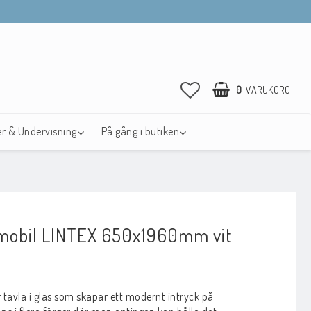
0
VARUKORG
r & Undervisning
På gång i butiken
 mobil LINTEX 650x1960mm vit
avoritlistan
tavla i glas som skapar ett modernt intryck på