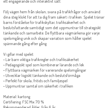
ett engagerande och interaktivt sätt.
Följ vägen hem från skolan, svara på trafikfrågor och använd
dina steg klokt för att ta dig fram säkert i trafiken. Spelet tränar
barns förståelse för trafikskyltar, trafiksäkerhet och
beslutsfattande samtidigt som det uppmuntrar till strategiskt
tänkande och samarbete. De flyttbara vägmärkena gör varje
spelomgång unik och skapar variation som håller spelet
spännande gång efter gång.
Vi gillar med spelet:
• Lär barn viktiga trafikregler och trafiksäkerhet
• Pedagogiskt spel som kombinerar lärande och lek
• Flyttbara vägmärken för varierande spelomgångar
• Utvecklar logiskt tänkande och beslutsförmåga
• Perfekt för skola, fritids och familjespel
• Uppmuntrar samtal om säkerhet i trafiken
Material: kartong
Certifiering: FSC Mix 70 %
Rekommenderad ålder: från 6 år