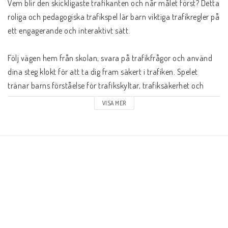
Vem blir den skickligaste trafikanten och når målet först? Detta 
roliga och pedagogiska trafikspel lär barn viktiga trafikregler på 
ett engagerande och interaktivt sätt.

Följ vägen hem från skolan, svara på trafikfrågor och använd 
dina steg klokt för att ta dig fram säkert i trafiken. Spelet 
tränar barns förståelse för trafikskyltar, trafiksäkerhet och 
beslutsfattande samtidigt som det uppmuntrar till strategiskt 
VISA MER
tänkande och samarbete. De flyttbara vägmärkena gör varje 
spelomgång unik och skapar variation som håller spelet 
spännande gång efter gång. 

Vi gillar med spelet:

• Lär barn viktiga trafikregler och trafiksäkerhet

• Pedagogiskt spel som kombinerar lärande och lek

• Flyttbara vägmärken för varierande spelomgångar

• Utvecklar logiskt tänkande och beslutsförmåga
