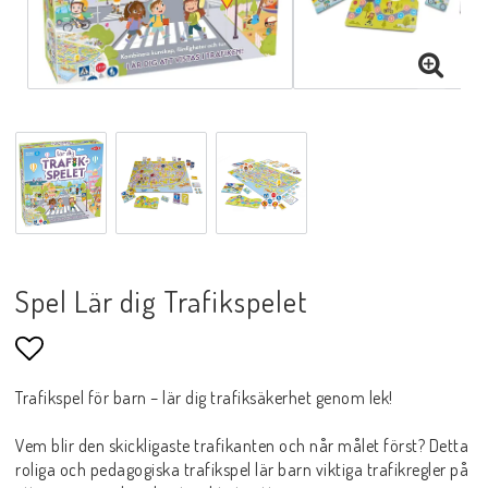
Spel Lär dig Trafikspelet
Lägg till i favoritlistan
Trafikspel för barn – lär dig trafiksäkerhet genom lek!
Vem blir den skickligaste trafikanten och når målet först? Detta
roliga och pedagogiska trafikspel lär barn viktiga trafikregler på