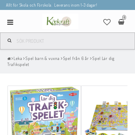
Allt för Skola och Förskola. Leverans inom 1-3 dagar!
0
Toggle
navigation
Leka
Spel barn & vuxna
Spel från 6 år
Spel Lär dig
Trafikspelet