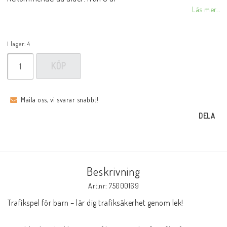
Läs mer...
I lager: 4
KÖP
Maila oss, vi svarar snabbt!
DELA
Beskrivning
Art.nr: 75000169
Trafikspel för barn – lär dig trafiksäkerhet genom lek!
