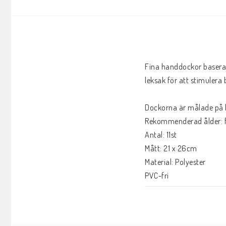
Fina handdockor baserad
leksak för att stimulera
Dockorna är målade på b
Rekommenderad ålder: f
Antal: 11st

Mått: 21 x 26cm

Material: Polyester

PVC-fri