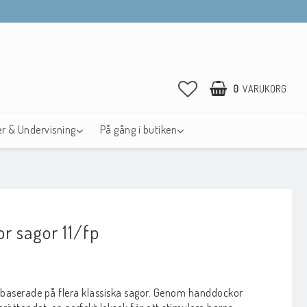
0
VARUKORG
r & Undervisning
På gång i butiken
r sagor 11/fp
avoritlistan
baserade på flera klassiska sagor. Genom handdockor