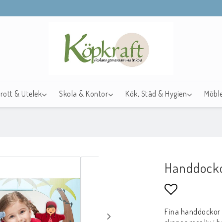
drott & Utelek
Skola & Kontor
Kök, Städ & Hygien
Möble
Handdocko
Lägg till i f
Fina handdockor 