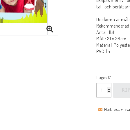
skapas mer liv i b
tal- och berätta
Dockorna är måla
Rekommenderad å
Antal: 11st
Mått: 21 x 26cm
Material: Polyeste
PVC-fri
I lager: 17
KÖ
Maila oss, vi sv