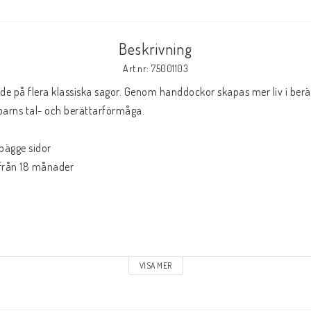
Beskrivning
Art.nr: 75001103
e på flera klassiska sagor. Genom handdockor skapas mer liv i berät
 barns tal- och berättarförmåga.

ägge sidor

rån 18 månader

VISA MER