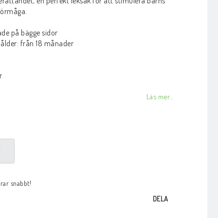
erättandet, en perfekt leksak för att stimulera barns
rförmåga.
de på bägge sidor
lder: från 18 månader
r
Läs mer...
P
arar snabbt!
DELA