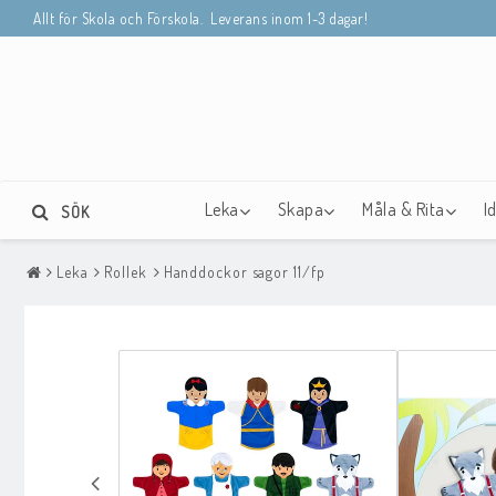
Allt för Skola och Förskola. Leverans inom 1-3 dagar!
Leka
Skapa
Måla & Rita
I
SÖK
Leka
Rollek
Handdockor sagor 11/fp