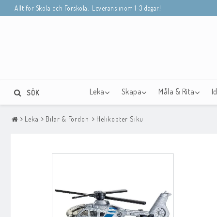
Allt för Skola och Förskola. Leverans inom 1-3 dagar!
Leka
Skapa
Måla & Rita
I
SÖK
Leka
Bilar & Fordon
Helikopter Siku