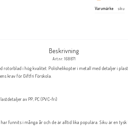
Varumärke
siku
Beskrivning
Art.nr: 168871
 rotorblad i hög kvalitet. Polishelikopter i metall med detaljer i plast.
 krav för Giftfri Förskola.

astdetaljer av PP, PC (PVC-fri) 

 har funnits i många år och de är alltid lika populära. Siku är en tysk k