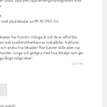
er i plast. Uppfyller Upphandlingsmyndighetens krav
a.
rt
k med plastdetaljer av PP, PC (PVC-fri)
leksaker har funnits i många år och de är alltid lika
en tysk kvalitetstillverkare av metallbilar, traktorer,
och andra fina leksaker. Man känner skillnaden när
 handen, tunga och gedigna med fina detaljer som ger
ga långa roliga lekar!
Läs mer...
P
arar snabbt!