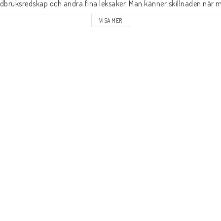
jordbruksredskap och andra fina leksaker. Man känner skillnaden när m
na detaljer som ger möjlighet till många långa roliga lekar!
VISA MER