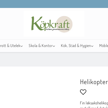
drott & Utelek
Skola & Kontor
Kök, Städ & Hygien
Möble
Helikopter
Lägg till i f
Fin leksakshelikop