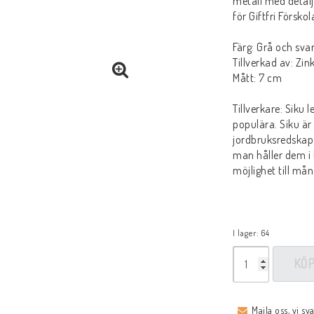
metall med detalj
för Giftfri Förskol
Färg: Grå och sva
Tillverkad av: Zin
Mått: 7 cm
Tillverkare: Siku 
populära. Siku är 
jordbruksredskap 
man håller dem i
möjlighet till mån
I lager: 64
KÖ
Maila oss, vi sv