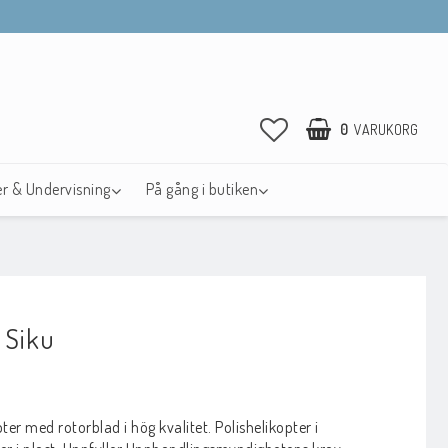
0
VARUKORG
r & Undervisning
På gång i butiken
 Siku
avoritlistan
ter med rotorblad i hög kvalitet. Polishelikopter i