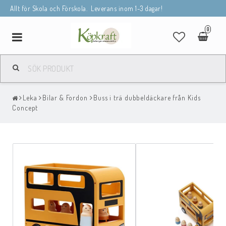
Allt för Skola och Förskola. Leverans inom 1-3 dagar!
0
Toggle
navigation
Leka
Bilar & Fordon
Buss i trä dubbeldäckare från Kids
Concept