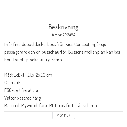
Beskrivning
Art.nr: 272484
I vår fina dubbeldeckarbuss från Kids Concept ingår sju 
passagerare och en busschaufför. Bussens mellanplan kan tas 
bort för att plocka ur figurerna.

Mått LxBxH: 25x12x20 cm

CE-märkt

FSC-certifierat trä

Vattenbaserad färg

Material: Plywood, furu, MDF, rostfritt stål, schima 

Ålder: från 3 år
VISA MER