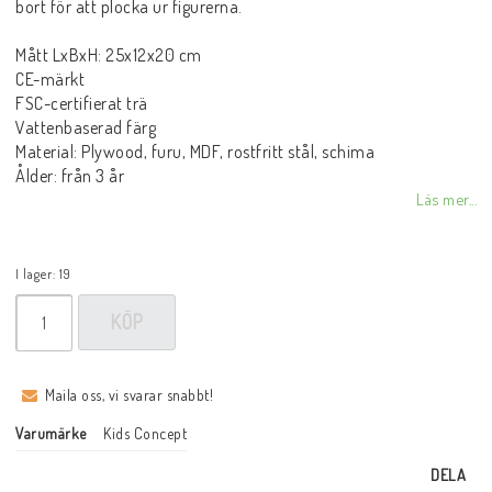
bort för att plocka ur figurerna.
Mått LxBxH: 25x12x20 cm
CE-märkt
FSC-certifierat trä
Vattenbaserad färg
Material: Plywood, furu, MDF, rostfritt stål, schima
Ålder: från 3 år
Läs mer...
I lager: 19
KÖP
Maila oss, vi svarar snabbt!
Varumärke
Kids Concept
DELA