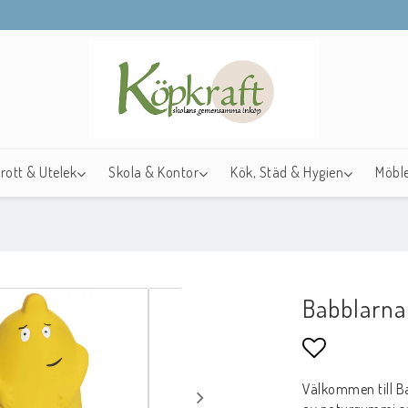
drott & Utelek
Skola & Kontor
Kök, Städ & Hygien
Möble
Babblarna
Lägg till i f
Välkommen till Ba