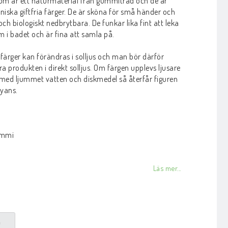
m är ett naturmaterial från gummiträd och de är
ska giftfria färger. De är sköna för små händer och
ch biologiskt nedbrytbara. De funkar lika fint att leka
 i badet och är fina att samla på.
färger kan förändras i solljus och man bör därför
ra produkten i direkt solljus. Om färgen upplevs ljusare
a med ljummet vatten och diskmedel så återfår figuren
nyans.
ummi
Läs mer...
P