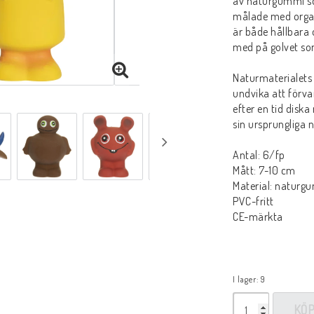
av naturgummi so
målade med organi
är både hållbara o
med på golvet som
Naturmaterialets 
undvika att förva
efter en tid disk
sin ursprungliga 
Antal: 6/fp
Mått: 7-10 cm
Material: naturg
PVC-fritt
CE-märkta
I lager: 9
KÖ