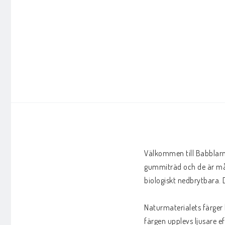
Välkommen till Babblarn
gummiträd och de är mål
biologiskt nedbrytbara. D
Naturmaterialets färger 
färgen upplevs ljusare e