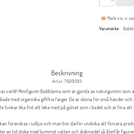
Maila oss, vi sv
Varumärke
Babbl
Beskrivning
Art.nr: 75001393
as värld! Minifigurer Babblarna som är gjorda av naturgummi som är
ade med organiska giftfria färger. De är sköna för små händer och ä
e funkar lika fint att leka med på golvet som i badet och är fina att 
kan förändras i solljus och man bör därför undvika att förvara produk
fter en tid diska med ljummet vatten och diskmedel så återfår figuren