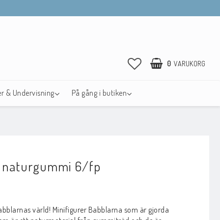
0
VARUKORG
r & Undervisning
På gång i butiken
 naturgummi 6/fp
avoritlistan
bblarnas värld! Minifigurer Babblarna som är gjorda