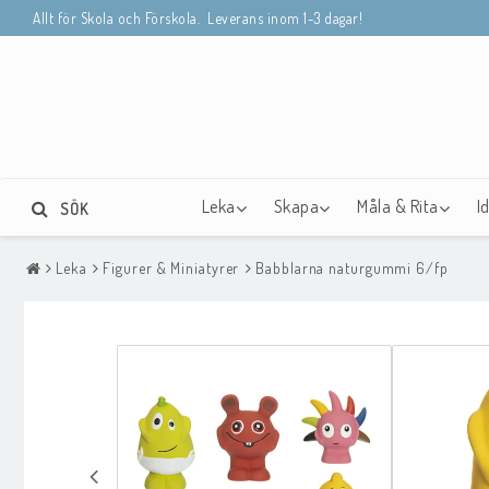
Allt för Skola och Förskola. Leverans inom 1-3 dagar!
Leka
Skapa
Måla & Rita
I
SÖK
Leka
Figurer & Miniatyrer
Babblarna naturgummi 6/fp