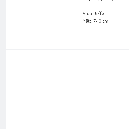
Antal: 6/fp

Mått: 7-10 cm

Material: naturgummi

PVC-fritt

CE-märkta