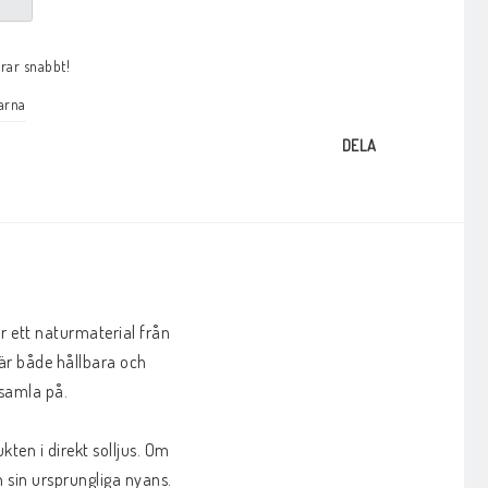
arar snabbt!
arna
DELA
 ett naturmaterial från 
r både hållbara och 
samla på. 

ten i direkt solljus. Om 
 sin ursprungliga nyans.
