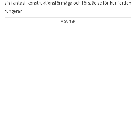
sin fantasi, konstruktionsförmåga och förståelse för hur fordon 
fungerar.

VISA MER
Vi gillar med produkten:

Gör Magnetic Polydron-byggen rörliga

Uppmuntrar kreativ konstruktion och tekniskt tänkande

Enkla att montera och använda

Kompatibla med befintliga Magnetic Polydron-set

Tillverkade med återvunnet material

Produktinformation

Innehåller: 4 hjul och 4 nav

Antal delar: 8 st

Material: 33% återvunnen plast

Kompatibel med Magnetic Polydron

Rekommenderad ålder: från 3 år