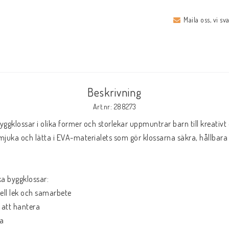
Maila oss, vi sv
Beskrivning
Art.nr: 288273
ggklossar i olika former och storlekar uppmuntrar barn till kreativt o
juka och lätta i EVA-materialets som gör klossarna säkra, hållbara 
ka byggklossar:

uell lek och samarbete

 att hantera

a
