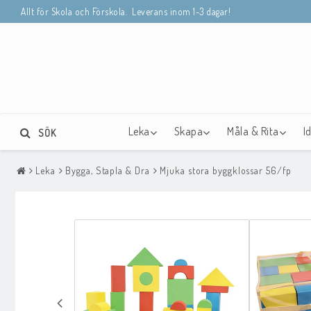
Allt för Skola och Förskola. Leverans inom 1-3 dagar!
Leka
Skapa
Måla & Rita
I
SÖK
Leka
Bygga, Stapla & Dra
Mjuka stora byggklossar 56/fp