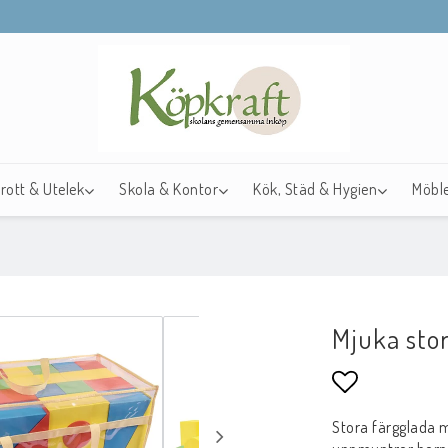
drott & Utelek
Skola & Kontor
Kök, Städ & Hygien
Möble
Mjuka sto
Lägg till i f
Stora färgglada m