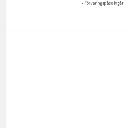
• Förvaringspåse ingår

Antal: 56 delar

Storlek: basmått 8 cm (
Material: EVA

Rekommenderad ålder: f