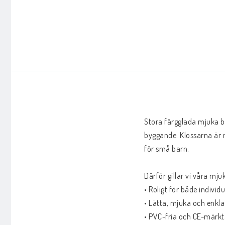
Stora färgglada mjuka by
byggande. Klossarna är m
för små barn.

Därför gillar vi våra mju
• Roligt för både individ
• Lätta, mjuka och enkla
• PVC-fria och CE-märkt