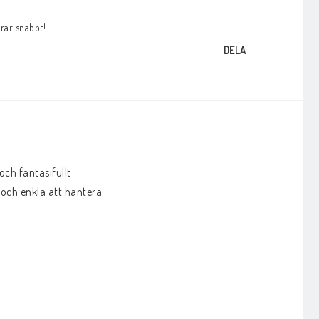
arar snabbt!
DELA
ch fantasifullt 
och enkla att hantera 