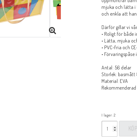
uppmuntrar barn t
mjuka och lätta i
och enkla att han
Därför gillar vi v
• Roligt för både 
• Lätta, mjuka oc
• PVC-fria och C
• Förvaringspåse 
Antal: 56 delar
Storlek: basmått
Material: EVA
Rekommenderad ål
I lager: 2
KÖ