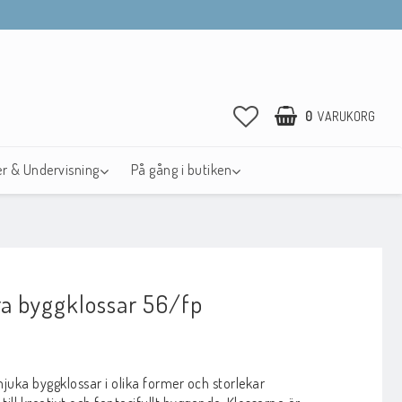
0
VARUKORG
r & Undervisning
På gång i butiken
ra byggklossar 56/fp
avoritlistan
juka byggklossar i olika former och storlekar