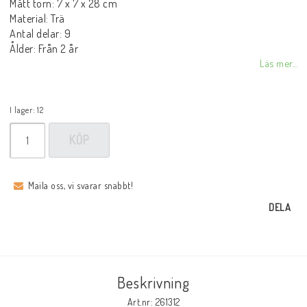
Mått torn: 7 x 7 x 28 cm
Material: Trä
Antal delar: 9
Ålder: Från 2 år
Läs mer...
I lager: 12
KÖP
Maila oss, vi svarar snabbt!
DELA
Beskrivning
Art.nr: 261312