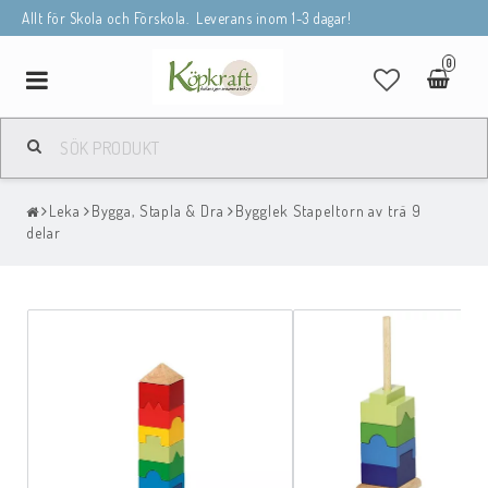
Allt för Skola och Förskola. Leverans inom 1-3 dagar!
0
Toggle
navigation
Leka
Bygga, Stapla & Dra
Bygglek Stapeltorn av trä 9
delar