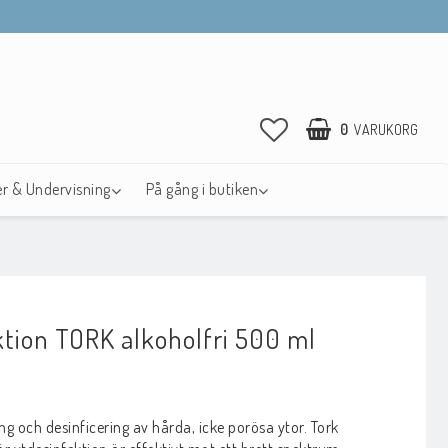
0
VARUKORG
r & Undervisning
På gång i butiken
ktion TORK alkoholfri 500 ml
avoritlistan
ng och desinficering av hårda, icke porösa ytor. Tork