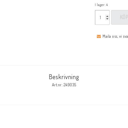
I lager: 4
KÖ
Maila oss, vi sv
Beskrivning
Art.nr: 249035