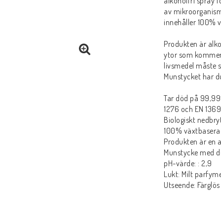
alkoholfri spray f
av mikroorganisme
innehåller 100% v
Produkten är alko
ytor som kommer
livsmedel måste s
Munstycket har du
Tar död på 99,99
1276 och EN 1369
Biologiskt nedbr
100% växtbaserad
Produkten är en a
Munstycke med du
pH-värde: : 2,9
Lukt: Milt parfym
Utseende: Färglös