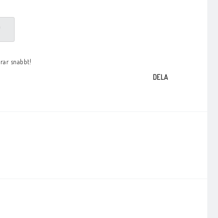
P
arar snabbt!
DELA