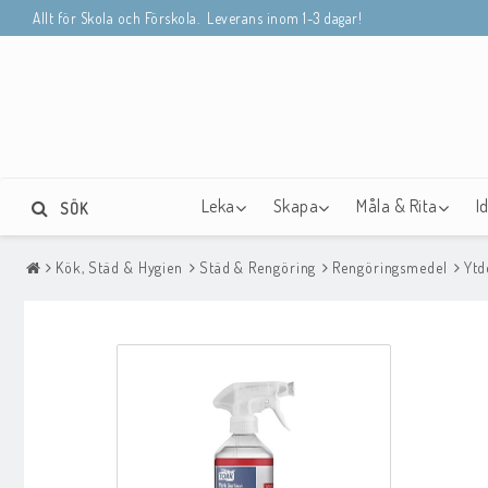
Allt för Skola och Förskola. Leverans inom 1-3 dagar!
Leka
Skapa
Måla & Rita
I
SÖK
Kök, Städ & Hygien
Städ & Rengöring
Rengöringsmedel
Ytd