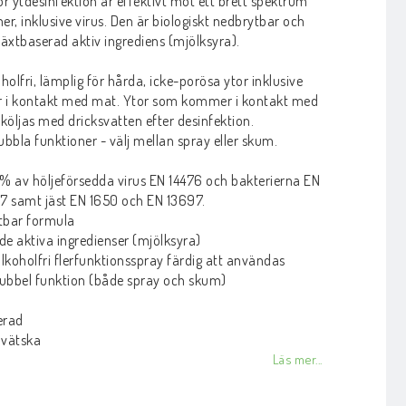
ör ytdesinfektion är effektivt mot ett brett spektrum
r, inklusive virus. Den är biologiskt nedbrytbar och
äxtbaserad aktiv ingrediens (mjölksyra).
holfri, lämplig för hårda, icke-porösa ytor inklusive
 i kontakt med mat. Ytor som kommer i kontakt med
köljas med dricksvatten efter desinfektion.
bbla funktioner - välj mellan spray eller skum.
% av höljeförsedda virus EN 14476 och bakterierna EN
7 samt jäst EN 1650 och EN 13697.
ytbar formula
e aktiva ingredienser (mjölksyra)
lkoholfri flerfunktionsspray färdig att användas
bbel funktion (både spray och skum)
erad
 vätska
Läs mer...