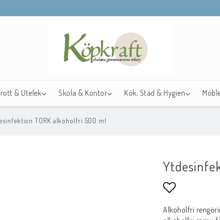
drott & Utelek
Skola & Kontor
Kök, Städ & Hygien
Möble
esinfektion TORK alkoholfri 500 ml
Ytdesinfe
Lägg till i f
Alkoholfri rengöri