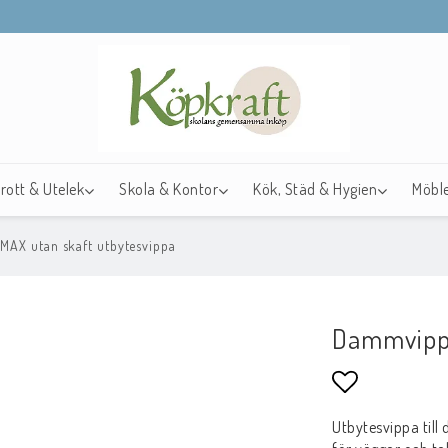
drott & Utelek
Skola & Kontor
Kök, Städ & Hygien
Möble
AX utan skaft utbytesvippa
Dammvippa
Lägg till i f
Utbytesvippa til