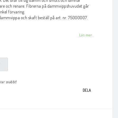
k. Det drar till sig damm och smuts och lämnar
re och renare. Fibrerna på dammvippshuvudet går
 enkel förvaring.
dammvippa och skaft beställ på art. nr. 75000007.
Läs mer...
P
arar snabbt!
DELA