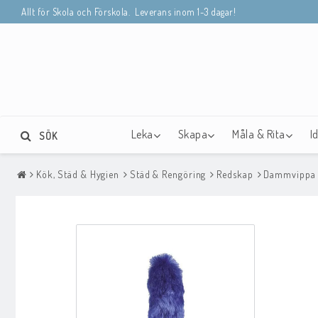
Allt för Skola och Förskola. Leverans inom 1-3 dagar!
Leka
Skapa
Måla & Rita
I
SÖK
Kök, Städ & Hygien
Städ & Rengöring
Redskap
Dammvippa M