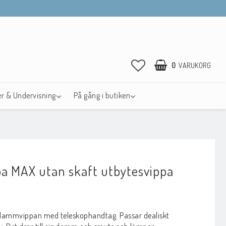
0
VARUKORG
r & Undervisning
På gång i butiken
 MAX utan skaft utbytesvippa
avoritlistan
l dammvippan med teleskophandtag. Passar dealiskt