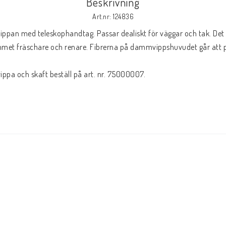
Beskrivning
Art.nr: 124836
ppan med teleskophandtag. Passar dealiskt för väggar och tak. Det d
et fräschare och renare. Fibrerna på dammvippshuvudet går att platt
pa och skaft beställ på art. nr. 75000007.
