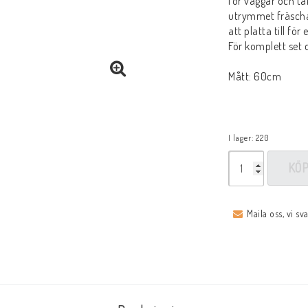
för väggar och ta
utrymmet fräscha
att platta till för
För komplett set 
Mått: 60cm
I lager: 220
KÖ
Maila oss, vi sv