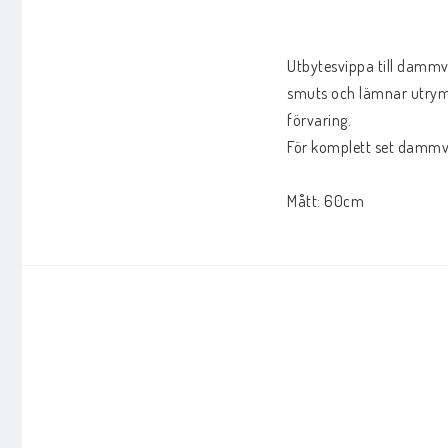
Utbytesvippa till dammvi
smuts och lämnar utrymm
förvaring.

För komplett set dammvip
Mått: 60cm