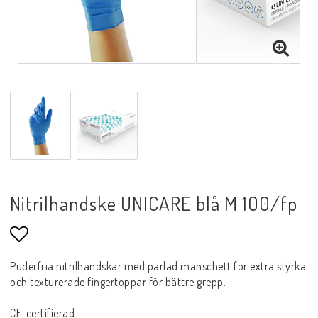
Nitrilhandske UNICARE blå M 100/fp
Lägg till i favoritlistan
Puderfria nitrilhandskar med pärlad manschett för extra styrka
och texturerade fingertoppar för bättre grepp.
CE-certifierad