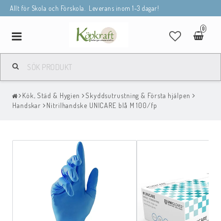
Allt för Skola och Förskola. Leverans inom 1-3 dagar!
0
Toggle
navigation
Kök, Städ & Hygien
Skyddsutrustning & Första hjälpen
Handskar
Nitrilhandske UNICARE blå M 100/fp