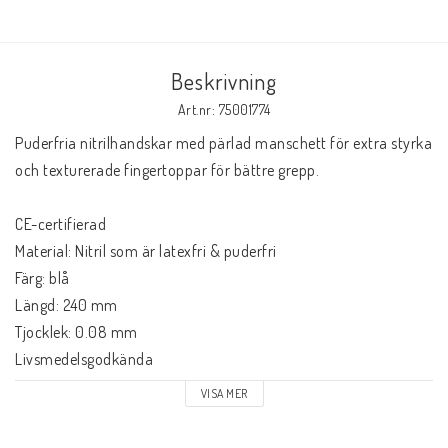
Beskrivning
Art.nr: 75001774
Puderfria nitrilhandskar med pärlad manschett för extra styrka 
och texturerade fingertoppar för bättre grepp. 

CE-certifierad

Material: Nitril som är latexfri & puderfri

Färg: blå

Längd: 240 mm

Tjocklek: 0.08 mm

Livsmedelsgodkända

Antal: 100/fp

VISA MER
Storlek: M