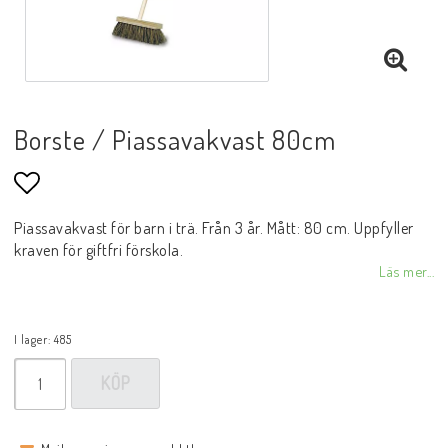
Borste / Piassavakvast 80cm
Lägg till i favoritlistan
Piassavakvast för barn i trä. Från 3 år. Mått: 80 cm. Uppfyller
kraven för giftfri förskola.
Läs mer...
I lager: 485
KÖP