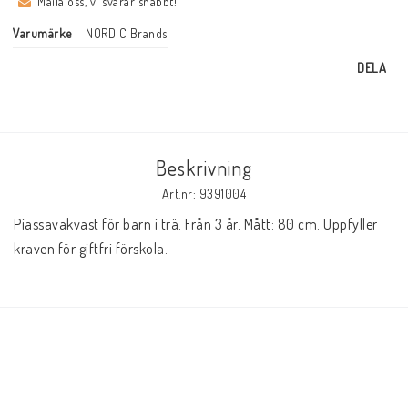
Maila oss, vi svarar snabbt!
Varumärke
NORDIC Brands
DELA
Beskrivning
Art.nr: 9391004
Piassavakvast för barn i trä. Från 3 år. Mått: 80 cm. Uppfyller 
kraven för giftfri förskola.