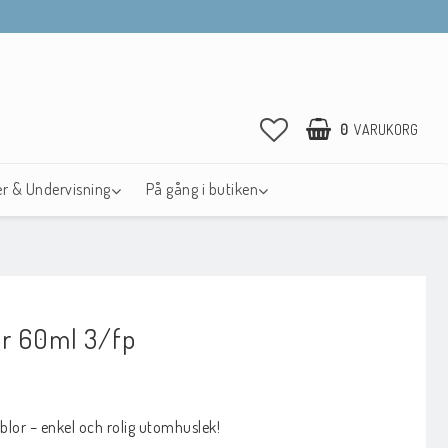
0
VARUKORG
r & Undervisning
På gång i butiken
r 60ml 3/fp
avoritlistan
lor – enkel och rolig utomhuslek!