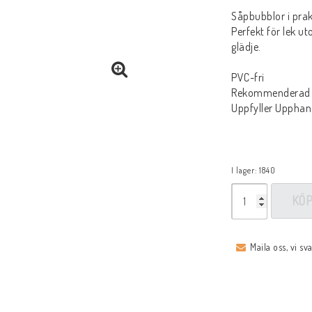
Såpbubblor i prak
Perfekt för lek u
glädje.
PVC-fri
Rekommenderad ål
Uppfyller Upphand
I lager: 1840
KÖ
Maila oss, vi sv