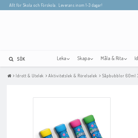
Allt för Skola och Förskola. Leverans inom 1-3 dagar!
Leka
Skapa
Måla & Rita
I
SÖK
Idrott & Utelek
Aktivitetslek & Rörelselek
Såpbubblor 60ml 