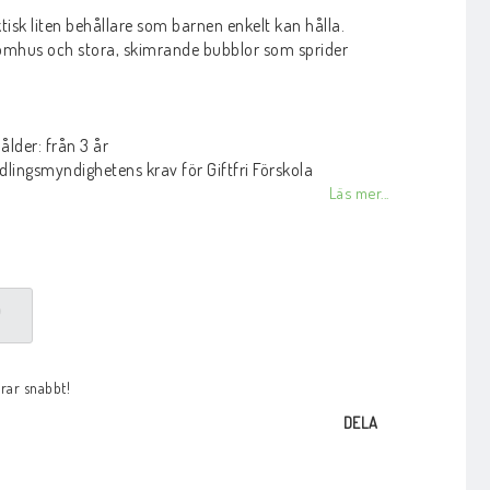
tisk liten behållare som barnen enkelt kan hålla.
tomhus och stora, skimrande bubblor som sprider
der: från 3 år
lingsmyndighetens krav för Giftfri Förskola
Läs mer...
P
arar snabbt!
DELA