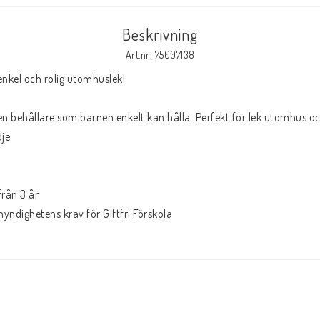
Beskrivning
Art.nr: 75007138
nkel och rolig utomhuslek!

ten behållare som barnen enkelt kan hålla. Perfekt för lek utomhus oc
e.

ån 3 år

ndighetens krav för Giftfri Förskola