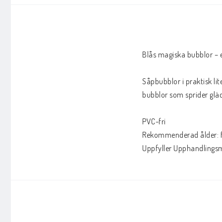
Blås magiska bubblor – e
Såpbubblor i praktisk li
bubblor som sprider glädj
PVC-fri

Rekommenderad ålder: fr
Uppfyller Upphandlingsmy