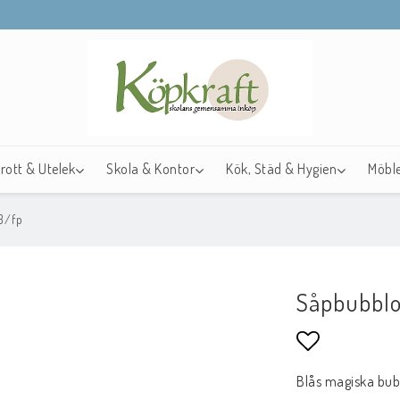
drott & Utelek
Skola & Kontor
Kök, Städ & Hygien
Möble
3/fp
Såpbubblo
Lägg till i f
Blås magiska bubb