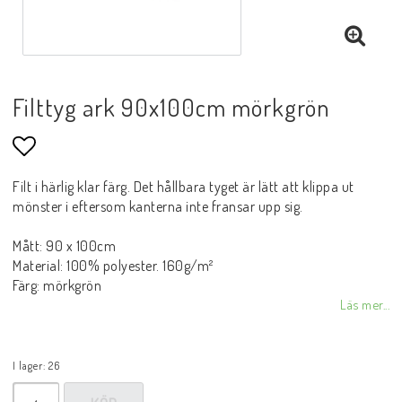
Filttyg ark 90x100cm mörkgrön
Lägg till i favoritlistan
Filt i härlig klar färg. Det hållbara tyget är lätt att klippa ut
mönster i eftersom kanterna inte fransar upp sig.
Mått: 90 x 100cm
Material: 100% polyester. 160g/m²
Färg: mörkgrön
Läs mer...
I lager: 26