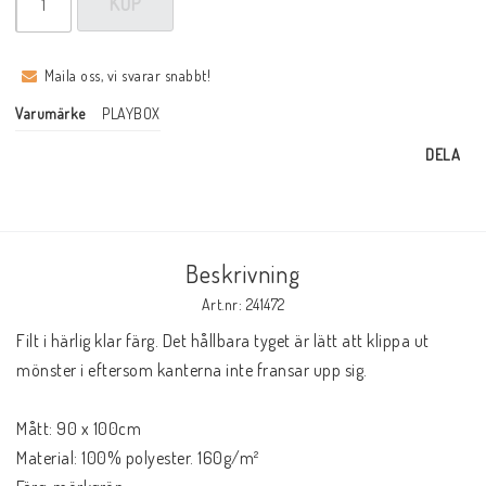
KÖP
Maila oss, vi svarar snabbt!
Varumärke
PLAYBOX
DELA
Beskrivning
Art.nr: 241472
Filt i härlig klar färg. Det hållbara tyget är lätt att klippa ut 
mönster i eftersom kanterna inte fransar upp sig.

Mått: 90 x 100cm

Material: 100% polyester. 160g/m²
