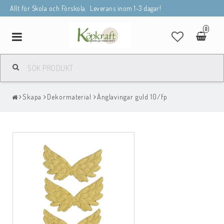
Allt för Skola och Förskola. Leverans inom 1-3 dagar!
0
Toggle
navigation
Skapa
Dekormaterial
Änglavingar guld 10/fp