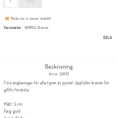
KÖP
Maila oss, vi svarar snabbt!
Varumärke
NORDIC Brands
DELA
Beskrivning
Art.nr: 241193
Fina änglavingar för alla typer av pyssel. Uppfyller kraven för 
giftfri förskola.

Mått: 5 cm

Färg: guld
